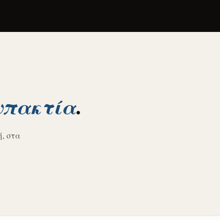
.
πακτία
ή, στα