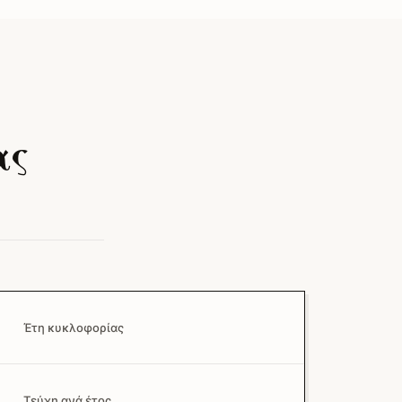
ας
Έτη κυκλοφορίας
Τεύχη ανά έτος