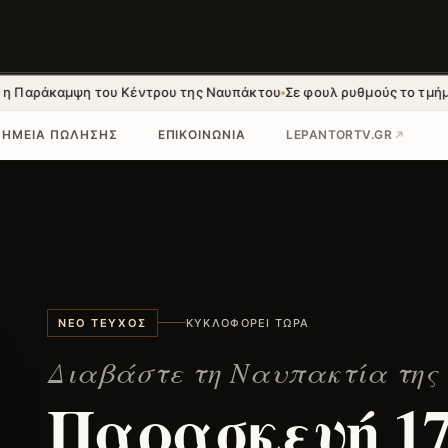
άκαμψη του Κέντρου της Ναυπάκτου
Σε φουλ ρυθμούς το τμήμα Βόνιτ
ΣΗΜΕΊΑ ΠΏΛΗΣΗΣ
ΕΠΙΚΟΙΝΩΝΊΑ
LEPANTORTV.GR
ΝΈΟ ΤΕΎΧΟΣ
ΚΥΚΛΟΦΟΡΕΊ ΤΏΡΑ
Διαβάστε τη Ναυπακτία της
Παρασκευή 1