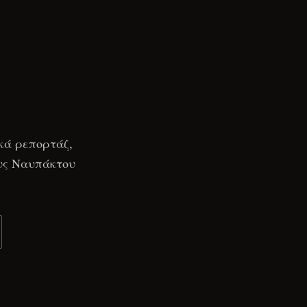
κά ρεπορτάζ,
ους Ναυπάκτου